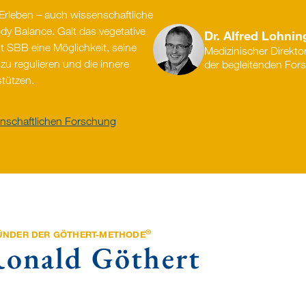
Erleben – auch wissenschaftliche
y Balance. Galt das vegetative
Dr. Alfred Lohnin
t SBB eine Möglichkeit, seine
Medizinischer Direkto
u regulieren und die innere
der begleitenden For
stützen.
nschaftlichen Forschung
®
̈NDER DER GÖTHERT-METHODE
onald Göthert