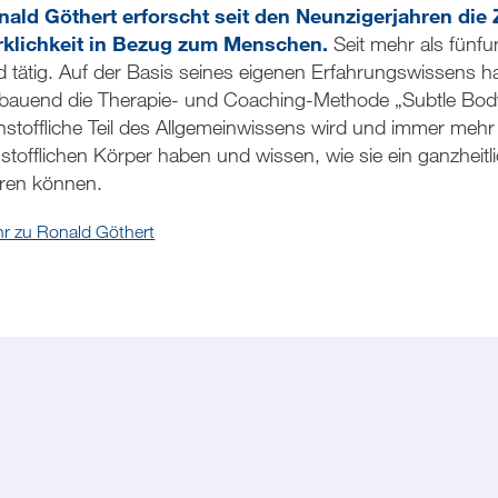
nald Göthert erforscht seit den Neunzigerjahren di
rklichkeit in Bezug zum Menschen.
Seit mehr als fünf
d tätig. Auf der Basis seines eigenen Erfahrungswissens h
bauend die Therapie- und Coaching-Methode „Subtle Body 
nstoffliche Teil des Allgemeinwissens wird und immer me
nstofflichen Körper haben und wissen, wie sie ein ganzhei
ren können.
r zu Ronald Göthert