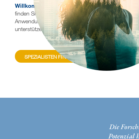
Willkommen beim Berufsverband der Göthert-
finden Sie zertifizierte Spezialisten für Subtle Body B
Anwendungen und Coaching auf Ihrem Weg zu mehr
unterstützen.
SPEZIALISTEN FINDEN
MEHR ERFAHREN
Die Forsch
Potenzial h