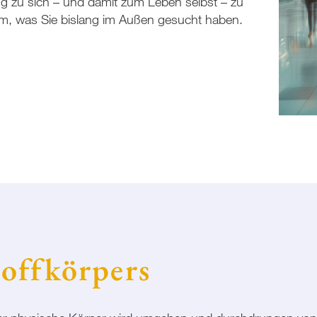
g zu sich – und damit zum Leben selbst – zu
lem, was Sie bislang im Außen gesucht haben.
toffkörpers