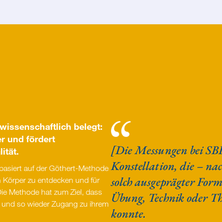
 wissenschaftlich belegt:
er und fördert
[Die Messungen bei SB
ität.
Konstellation, die – n
basiert auf der Göthert-Methode
solch ausgeprägter Form
n Körper zu entdecken und für
Die Methode hat zum Ziel, dass
Übung, Technik oder Th
n und so wieder Zugang zu ihrem
konnte.