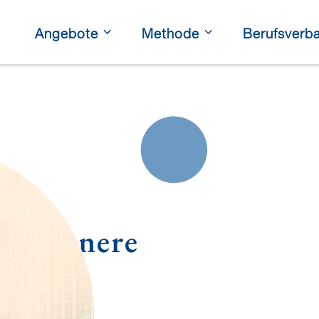
Angebote
Methode
Berufsverb
eues
und innere