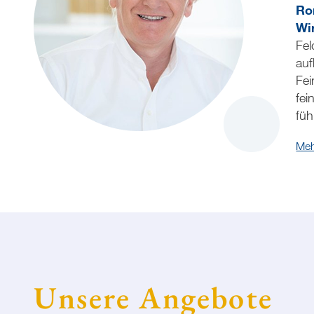
Ro
Wi
Fel
auf
Fei
fei
füh
Meh
Unsere Angebote