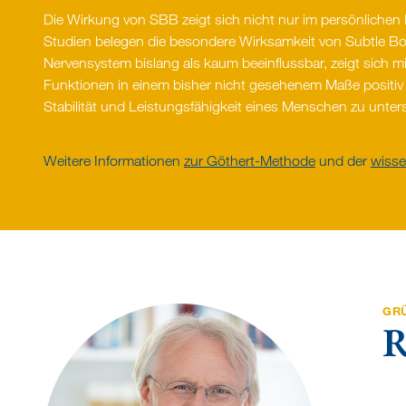
Die Wirkung von SBB zeigt sich nicht nur im persönlichen 
Studien belegen die besondere Wirksamkeit von Subtle Bod
Nervensystem bislang als kaum beeinflussbar, zeigt sich mi
Funktionen in einem bisher nicht gesehenem Maße positiv z
Stabilität und Leistungsfähigkeit eines Menschen zu unter
Weitere Informationen
zur Göthert-Methode
und der
wisse
GRU
R