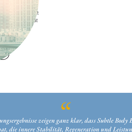
Methode:
Hier
alance, die Sie mit
 Lebensqualität
ungsergebnisse zeigen ganz klar, dass Subtle Body 
at, die innere Stabilität, Regeneration und Leistu