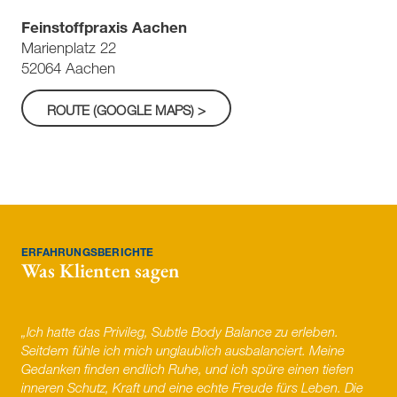
Feinstoffpraxis Aachen
Marienplatz 22
52064 Aachen
ERFAHRUNGSBERICHTE
Was Klienten sagen
„Ich hatte das Privileg, Subtle Body Balance zu erleben.
Seitdem fühle ich mich unglaublich ausbalanciert. Meine
Gedanken finden endlich Ruhe, und ich spüre einen tiefen
inneren Schutz, Kraft und eine echte Freude fürs Leben. Die